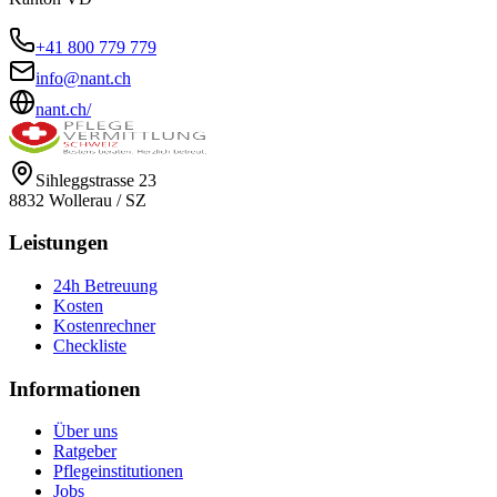
+41 800 779 779
info@nant.ch
nant.ch/
Sihleggstrasse 23
8832
Wollerau
/
SZ
Leistungen
24h Betreuung
Kosten
Kostenrechner
Checkliste
Informationen
Über uns
Ratgeber
Pflegeinstitutionen
Jobs