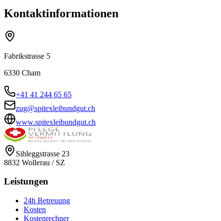
Kontaktinformationen
Fabrikstrasse 5
6330
Cham
+41 41 244 65 65
zug@spitexleibundgut.ch
www.spitexleibundgut.ch
Sihleggstrasse 23
8832
Wollerau
/
SZ
Leistungen
24h Betreuung
Kosten
Kostenrechner