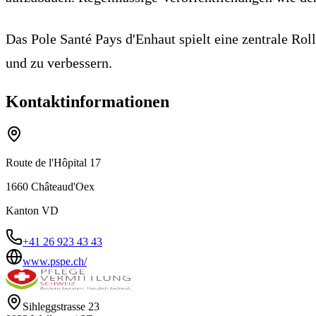
Das Pole Santé Pays d'Enhaut spielt eine zentrale Rol
und zu verbessern.
Kontaktinformationen
Route de l'Hôpital 17
1660
Château­d'Oex
Kanton
VD
+41 26 923 43 43
www.pspe.ch/
Sihleggstrasse 23