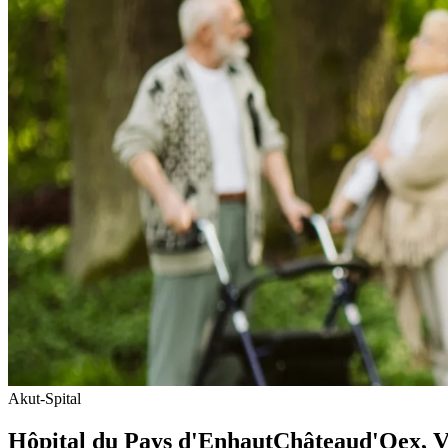
Akut-Spital
Hôpital du Pays d'Enhaut
Château­d'Oex
, 