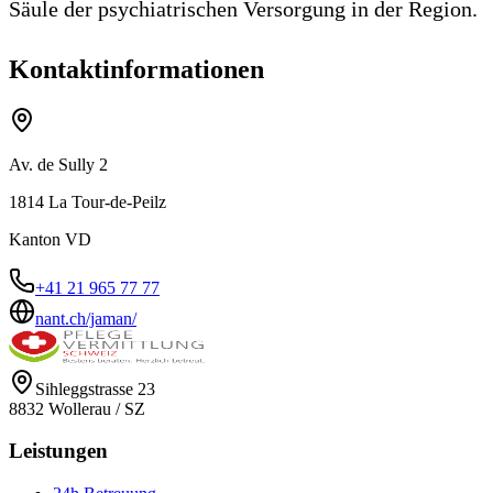
Säule der psychiatrischen Versorgung in der Region.
Kontaktinformationen
Av. de Sully 2
1814
La Tour-de-Peilz
Kanton
VD
+41 21 965 77 77
nant.ch/jaman/
Sihleggstrasse 23
8832
Wollerau
/
SZ
Leistungen