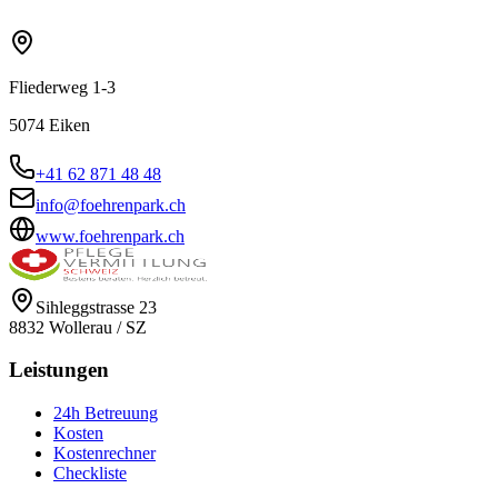
Fliederweg 1-3
5074
Eiken
+41 62 871 48 48
info@foehrenpark.ch
www.foehrenpark.ch
Sihleggstrasse 23
8832
Wollerau
/
SZ
Leistungen
24h Betreuung
Kosten
Kostenrechner
Checkliste