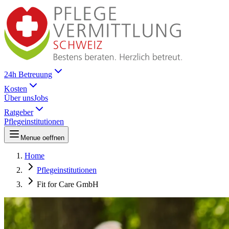
24h Betreuung
Kosten
Über uns
Jobs
Ratgeber
Pflegeinstitutionen
Menue oeffnen
Home
Pflegeinstitutionen
Fit for Care GmbH