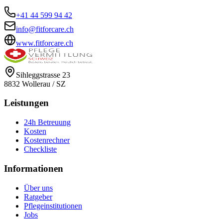
+41 44 599 94 42
info@fitforcare.ch
www.fitforcare.ch
Sihleggstrasse 23
8832
Wollerau
/
SZ
Leistungen
24h Betreuung
Kosten
Kostenrechner
Checkliste
Informationen
Über uns
Ratgeber
Pflegeinstitutionen
Jobs