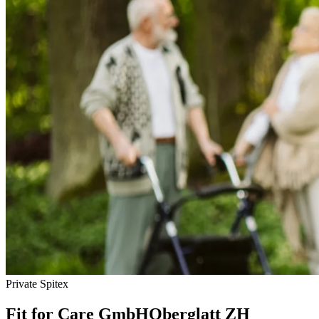
Private Spitex
Fit for Care GmbH
Oberglatt ZH