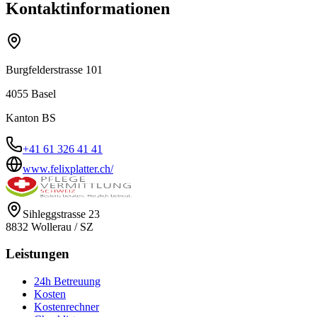
Kontaktinformationen
Burgfelderstrasse 101
4055
Basel
Kanton
BS
+41 61 326 41 41
www.felixplatter.ch/
Sihleggstrasse 23
8832
Wollerau
/
SZ
Leistungen
24h Betreuung
Kosten
Kostenrechner