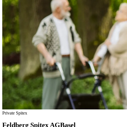
Private Spitex
Feldberg Spitex AG
Basel