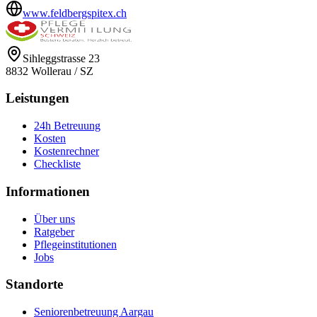
www.feldbergspitex.ch
Sihleggstrasse 23
8832
Wollerau
/
SZ
Leistungen
24h Betreuung
Kosten
Kostenrechner
Checkliste
Informationen
Über uns
Ratgeber
Pflegeinstitutionen
Jobs
Standorte
Seniorenbetreuung Aargau