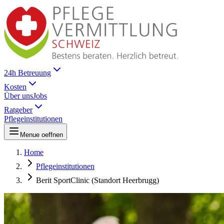
24h Betreuung
Kosten
Über uns
Jobs
Ratgeber
Pflegeinstitutionen
Menue oeffnen
Home
Pflegeinstitutionen
Berit SportClinic (Standort Heerbrugg)