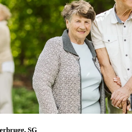
erbrugg
, SG