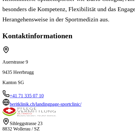
besonders die Kompetenz, Flexibilität und das Engage
Herangehensweise in der Sportmedizin aus.
Kontaktinformationen
Auerstrasse 9
9435
Heerbrugg
Kanton
SG
+41 71 335 07 10
beritklinik.ch/landingpage-sportclinic/
Sihleggstrasse 23
8832
Wollerau
/
SZ