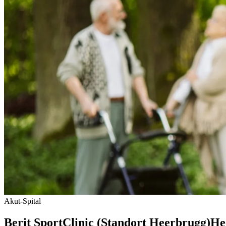
Akut-Spital
Berit SportClinic (Standort Heerbrugg)
He