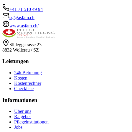
+41 71 510 49 94
sg@asfam.ch
www.asfam.ch/
Sihleggstrasse 23
8832
Wollerau
/
SZ
Leistungen
24h Betreuung
Kosten
Kostenrechner
Checkliste
Informationen
Über uns
Ratgeber
Pflegeinstitutionen
Jobs