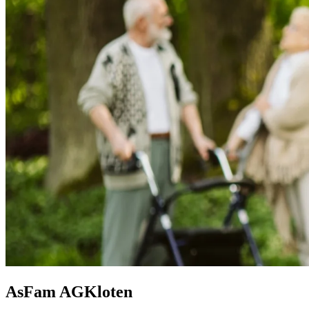
AsFam AG
Kloten