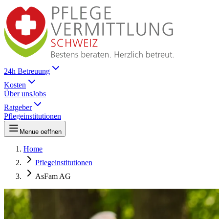
24h Betreuung
Kosten
Über uns
Jobs
Ratgeber
Pflegeinstitutionen
Menue oeffnen
Home
Pflegeinstitutionen
AsFam AG