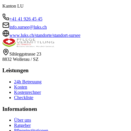
Kanton
LU
+41 41 926 45 45
info.sursee@luks.ch
www.luks.ch/standorte/standort-sursee
Sihleggstrasse 23
8832
Wollerau
/
SZ
Leistungen
24h Betreuung
Kosten
Kostenrechner
Checkliste
Informationen
Über uns
Ratgeber
Pflegeinstitutionen