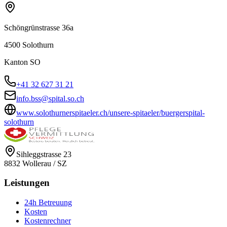
Schöngrünstrasse 36a
4500
Solothurn
Kanton
SO
+41 32 627 31 21
info.bss@spital.so.ch
www.solothurnerspitaeler.ch/unsere-spitaeler/buergerspital-
solothurn
Sihleggstrasse 23
8832
Wollerau
/
SZ
Leistungen
24h Betreuung
Kosten
Kostenrechner