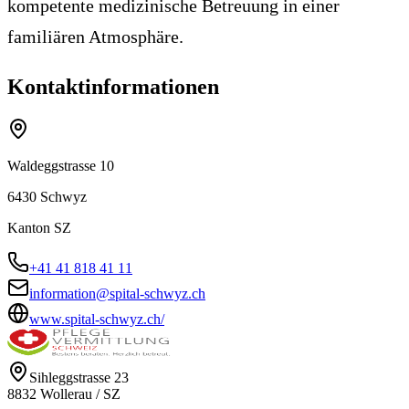
kompetente medizinische Betreuung in einer
familiären Atmosphäre.
Kontaktinformationen
Waldeggstrasse 10
6430
Schwyz
Kanton
SZ
+41 41 818 41 11
information@spital-schwyz.ch
www.spital-schwyz.ch/
Sihleggstrasse 23
8832
Wollerau
/
SZ