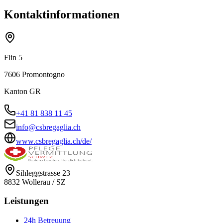
Kontaktinformationen
Flin 5
7606
Promontogno
Kanton
GR
+41 81 838 11 45
info@csbregaglia.ch
www.csbregaglia.ch/de/
Sihleggstrasse 23
8832
Wollerau
/
SZ
Leistungen
24h Betreuung