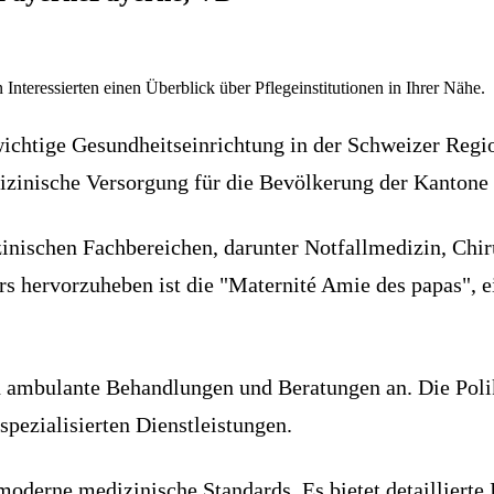
 Interessierten einen Überblick über Pflegeinstitutionen in Ihrer Nähe.
 wichtige Gesundheitseinrichtung in der Schweizer Regi
zinische Versorgung für die Bevölkerung der Kantone
zinischen Fachbereichen, darunter Notfallmedizin, Chi
s hervorzuheben ist die "Maternité Amie des papas", ei
h ambulante Behandlungen und Beratungen an. Die Polik
pezialisierten Dienstleistungen.
oderne medizinische Standards. Es bietet detaillierte 