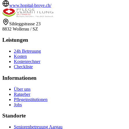
www.hopital-broye.ch/
Sihleggstrasse 23
8832
Wollerau
/
SZ
Leistungen
24h Betreuung
Kosten
Kostenrechner
Checkliste
Informationen
Über uns
Ratgeber
Pflegeinstitutionen
Jobs
Standorte
Seniorenbetreuung Aargau