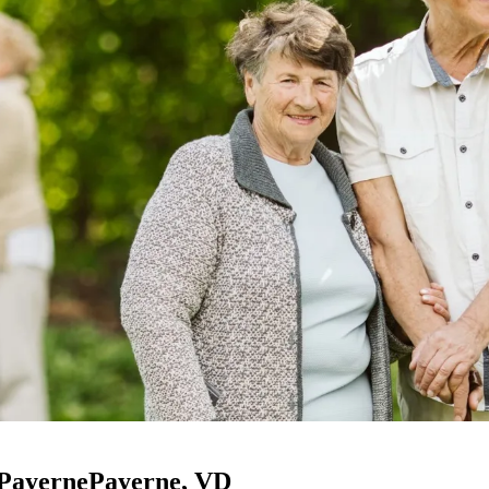
 Payerne
Payerne
, VD