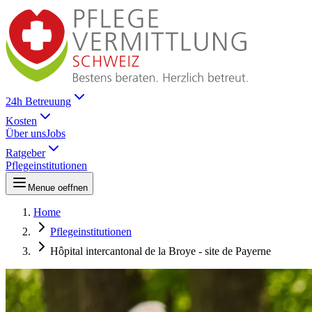
24h Betreuung
Kosten
Über uns
Jobs
Ratgeber
Pflegeinstitutionen
Menue oeffnen
Home
Pflegeinstitutionen
Hôpital intercantonal de la Broye - site de Payerne