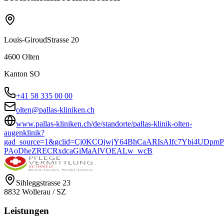
Louis-Giroud­Strasse 20
4600
Olten
Kanton
SO
+41 58 335 00 00
olten@pallas-kliniken.ch
www.pallas-kliniken.ch/de/standorte/pallas-klinik-olten-
augenklinik?
gad_source=1&gclid=Cj0KCQjwjY64BhCaARIsAIfc7Ybi4UDpm
PAoDheZRECRxdcaGiMaAlVOEALw_wcB
Sihleggstrasse 23
8832
Wollerau
/
SZ
Leistungen