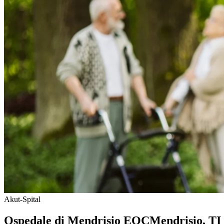
Akut-Spital
Ospedale di Mendrisio EOC
Mendrisio
, TI