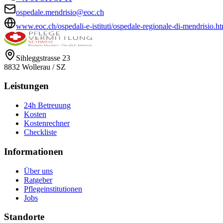
ospedale.mendrisio@eoc.ch
www.eoc.ch/ospedali-e-istituti/ospedale-regionale-di-mendrisio.h
Sihleggstrasse 23
8832
Wollerau
/
SZ
Leistungen
24h Betreuung
Kosten
Kostenrechner
Checkliste
Informationen
Über uns
Ratgeber
Pflegeinstitutionen
Jobs
Standorte