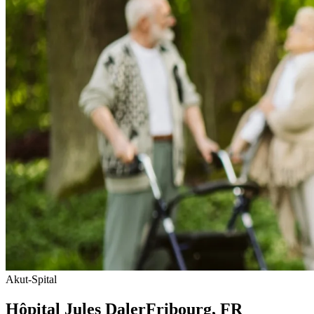
Akut-Spital
Hôpital Jules Daler
Fribourg
, FR