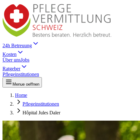
24h Betreuung
Kosten
Über uns
Jobs
Ratgeber
Pflegeinstitutionen
Menue oeffnen
Home
Pflegeinstitutionen
Hôpital Jules Daler