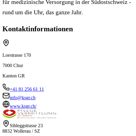
für medizinische Versorgung in der Südostschweiz -
rund um die Uhr, das ganze Jahr.
Kontaktinformationen
Loestrasse 170
7000
Chur
Kanton
GR
+41 81 256 61 11
info@ksgr.ch
www.ksgr.ch/
Sihleggstrasse 23
8832
Wollerau
/
SZ