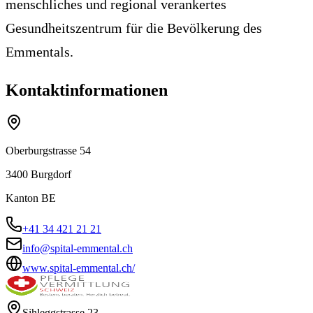
menschliches und regional verankertes
Gesundheitszentrum für die Bevölkerung des
Emmentals.
Kontaktinformationen
Oberburgstrasse 54
3400
Burgdorf
Kanton
BE
+41 34 421 21 21
info@spital-emmental.ch
www.spital-emmental.ch/
Sihleggstrasse 23