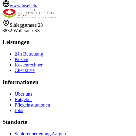
www.insel.ch/
Sihleggstrasse 23
8832
Wollerau
/
SZ
Leistungen
24h Betreuung
Kosten
Kostenrechner
Checkliste
Informationen
Über uns
Ratgeber
Pflegeinstitutionen
Jobs
Standorte
Seniorenbetreuung Aargau