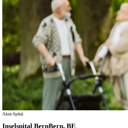
Akut-Spital
Inselspital Bern
Bern
, BE