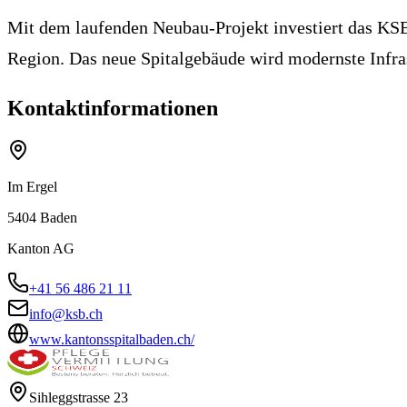
Mit dem laufenden Neubau-Projekt investiert das KSB
Region. Das neue Spitalgebäude wird modernste Infras
Kontaktinformationen
Im Ergel
5404
Baden
Kanton
AG
+41 56 486 21 11
info@ksb.ch
www.kantonsspitalbaden.ch/
Sihleggstrasse 23