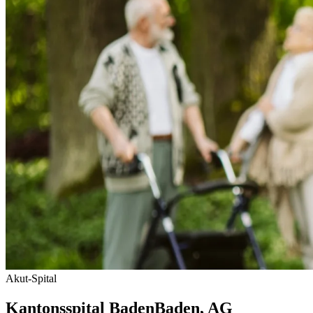
Akut-Spital
Kantonsspital Baden
Baden
, AG